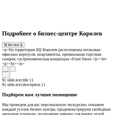
Подробнее о бизнес-центре Королев
${ btn.text }}
<p>На территории БЦ Королев расположены несколько
офисных корпусов, апартаменты, премиальная торговая
галерея, гастрономическая концепция «Food Street.</p><br>
<p><br></p>
${ slide.text.title }}
${ slide.text.description }}
Подберем вам лучшее помещение
Мы проведем для вас персональную экскурсию, покажем
каждый уголок бизнес-центра, продемонстрируем свободные
арендные площади, подходящие именно для ваших целей.